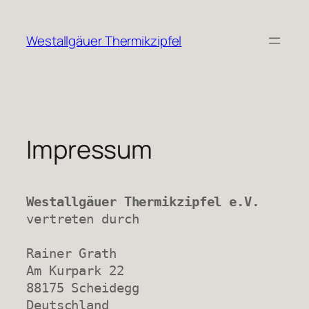
Zum
Inhalt
Westallgäuer Thermikzipfel
springen
Impressum
Westallgäuer Thermikzipfel e.V.
vertreten durch

Rainer Grath

Am Kurpark 22

88175 Scheidegg

Deutschland
